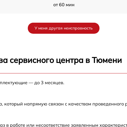
от 60 мин
от 60 мин
У меня другая неисправность
7
от 60 мин
от 60 мин
ва сервисного центра в Тюмени
7
от 60 мин
мплектующие — до 3 месяцев.
от 60 мин
а, который напрямую связан с качеством проведенного
от 60 мин
o
от 60 мин
аз в работе или несоответствие заявленным характери