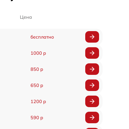
Цена
бесплатно
1000 р
850 р
650 р
1200 р
590 р