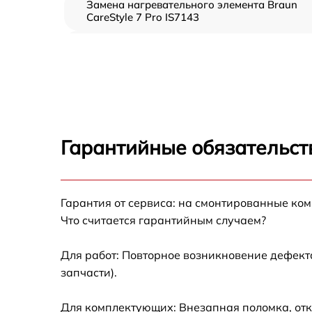
Замена нагревательного элемента Braun
CareStyle 7 Pro IS7143
Замена пароклапана Braun CareStyle 7 Pro
IS7143
Замена клапана давления Braun CareStyle 
Pro IS7143
Чистка системы генерации пара Braun
CareStyle 7 Pro IS7143
Гарантийные обязательст
Профилактическая чистка Braun CareStyle 
Pro IS7143
Корпусный ремонт (замена резинок,
Гарантия от сервиса: на смонтированные ко
креплений, кнопок) Braun CareStyle 7 Pro
Что считается гарантийным случаем?
IS7143
Очистка подошвы утюга Braun CareStyle 7
Для работ: Повторное возникновение дефект
Pro IS7143
запчасти).
Замена шнура питания Braun CareStyle 7 Pr
IS7143
Для комплектующих: Внезапная поломка, отк