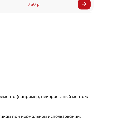
750 р
590 р
590 р
1500 р
550 р
450 р
 ремонта (например, некорректный монтаж
500 р
590 р
стикам при нормальном использовании.